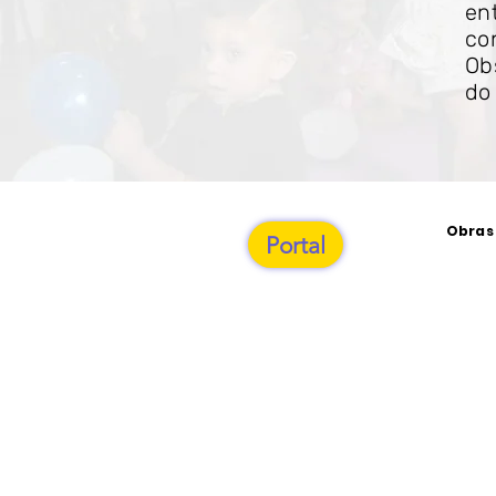
en
co
Ob
do
Obras 
Portal