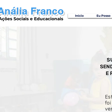
Anália Franco
Início
Eu Posso
Ações Sociais e Educacionais
S
SEN
E 
Es
fo
ve