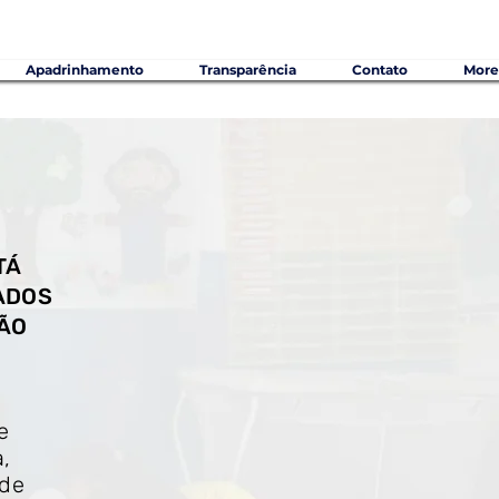
Apadrinhamento
Transparência
Contato
More
TÁ
ADOS
ÇÃO
e
a,
 de